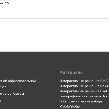
Материалы
я об образовательной
Интерактивные решения SMA
ации
Интерактивные решения Newli
Интерактивные решения Exell
 мастер-классы
Голографические системы Nett
ы
Робототехнические наборы
MatataStudio